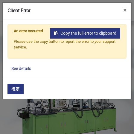
0
×
Client Error
首頁
產品
油封,軸封整修機系列
An error occurred
Copy the full error to clipboard
大型油封修邊及入彈簧機(全自動)
Please use the copy button to report the error to your support
油封整修及彈簧打入機(真空式)
service.
See details
確定