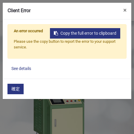
0
×
Client Error
首頁
產品
油封檢測機
油封耐漏壽命測試機
An error occurred
Copy the full error to clipboard
Please use the copy button to report the error to your support
service.
See details
確定