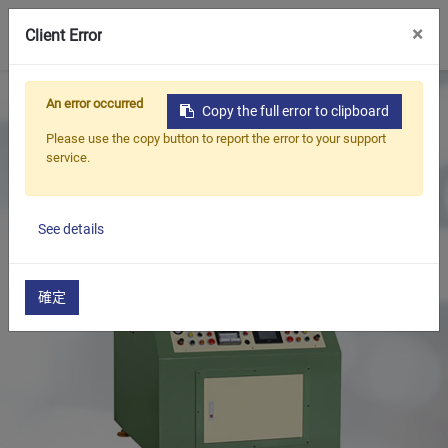
0
×
Client Error
首頁
產品
油封檢測機
油封迴轉壽命測試機
An error occurred
Copy the full error to clipboard
Please use the copy button to report the error to your support
service.
See details
確定