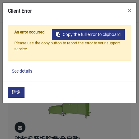
0
×
Client Error
首頁
產品
油封,軸封整修機系列
An error occurred
Copy the full error to clipboard
油封毛胚拆除機
Please use the copy button to report the error to your support
service.
油封毛胚拆除機
See details
確定