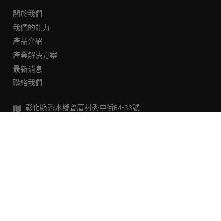
關於我們
我們的能力
產品介紹
產業解決方案
最新消息
聯絡我們
彰化縣秀水鄉曾厝村秀中街64-33號
+886-4-7693187
Cookies 資訊
+886-4-7691087
h36617@ms66.hinet.net
;
amy257278@gmail.com
本網站使用Cookies及蒐集相關網站內使用者行為來提供最佳
服務並改善使用體驗。詳細內容請參閱隱私權政策。您可以
隨時變更您是否同意本網站使用Cookies。若您繼續瀏覽本網
站，即表示您同意本網站使用Cookies。
Copyright © 庠昌精密科技機械有限公司 / 盛皇鉅油壓機
同意
拒絕
械工業有限公司
Privacy setting
閱讀更多
變更設定